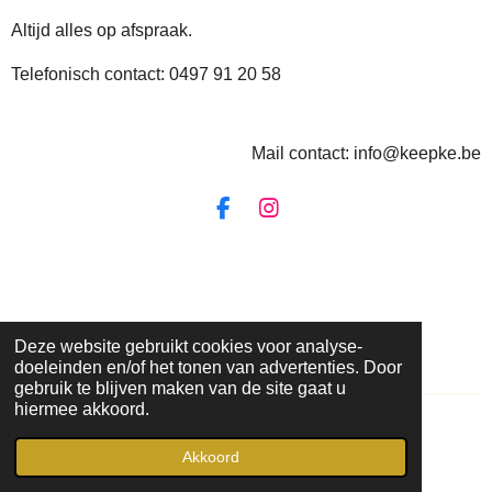
Altijd alles op afspraak.
Telefonisch contact: 0497 91 20 58
Mail contact: info@keepke.be
F
I
a
n
c
s
e
t
b
a
o
g
o
r
Deze website gebruikt cookies voor analyse-
k
a
doeleinden en/of het tonen van advertenties. Door
m
gebruik te blijven maken van de site gaat u
hiermee akkoord.
© 2022 - 2026 Keepke
Akkoord
Powered by
JouwWeb