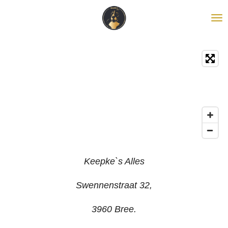
Ga
direct
naar
de
hoofdinhoud
Keepke`s Alles
Swennenstraat 32,
3960 Bree.